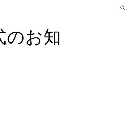
ion
式のお知